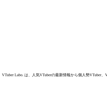
VTuber Labo. は、人気VTuberの最新情報から個人勢VTu