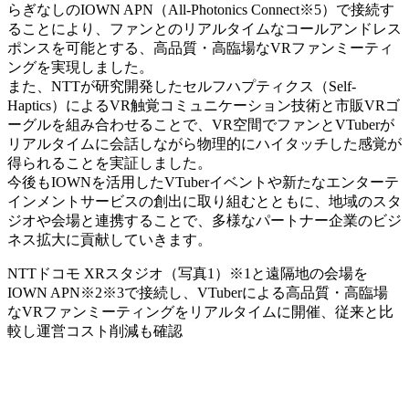
らぎなしのIOWN APN（All-Photonics Connect※5）で接続す
ることにより、ファンとのリアルタイムなコールアンドレス
ポンスを可能とする、高品質・高臨場なVRファンミーティ
ングを実現しました。
また、NTTが研究開発したセルフハプティクス（Self-
Haptics）によるVR触覚コミュニケーション技術と市販VRゴ
ーグルを組み合わせることで、VR空間でファンとVTuberが
リアルタイムに会話しながら物理的にハイタッチした感覚が
得られることを実証しました。
今後もIOWNを活用したVTuberイベントや新たなエンターテ
インメントサービスの創出に取り組むとともに、地域のスタ
ジオや会場と連携することで、多様なパートナー企業のビジ
ネス拡大に貢献していきます。
NTTドコモ XRスタジオ（写真1）※1と遠隔地の会場を
IOWN APN※2※3で接続し、VTuberによる高品質・高臨場
なVRファンミーティングをリアルタイムに開催、従来と比
較し運営コスト削減も確認