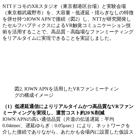
NTTドコモのXRスタジオ（東京都港区台場）と実験会場
（東京都武蔵野市）を、大容量・低遅延・揺らぎなしの特徴
を併せ持つIOWN APNで接続（図2）し、NTTが研究開発し
たセルフハプティクスによるVR触覚コミュニケーション技
術を活用することで、高品質・高臨場なファンミーティング
をリアルタイムに実現できることを実証しました。
図2. IOWN APNを活用したVRファンミーティン
グの構成イメージ
（1）低遅延通信によりリアルタイムかつ高品質なVRファン
ミーティングを実現し、運営コスト約20％削減
IOWN APNの高い通信品質（片道の伝送遅延：平均
0.04msec、遅延ゆらぎ：0.05μsec）により、ネットワークを
介した接続でありながら、あたかも会場内に設置した仮設ス