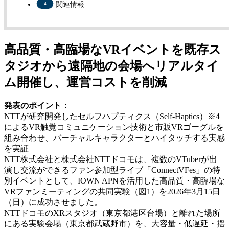
関連情報
高品質・高臨場なVRイベントを既存ス
タジオから遠隔地の会場へリアルタイ
ム開催し、運営コストを削減
発表のポイント：
NTTが研究開発したセルフハプティクス（Self-Haptics）※4
によるVR触覚コミュニケーション技術と市販VRゴーグルを
組み合わせ、バーチャルキャラクターとハイタッチする実感
を実証
NTT株式会社と株式会社NTTドコモは、複数のVTuberが出
演し交流ができるファン参加型ライブ「ConnectVFes」の特
別イベントとして、IOWN APNを活用した高品質・高臨場な
VRファンミーティングの共同実験（図1）を2026年3月15日
（日）に成功させました。
NTTドコモのXRスタジオ（東京都港区台場）と離れた場所
にある実験会場（東京都武蔵野市）を、大容量・低遅延・揺