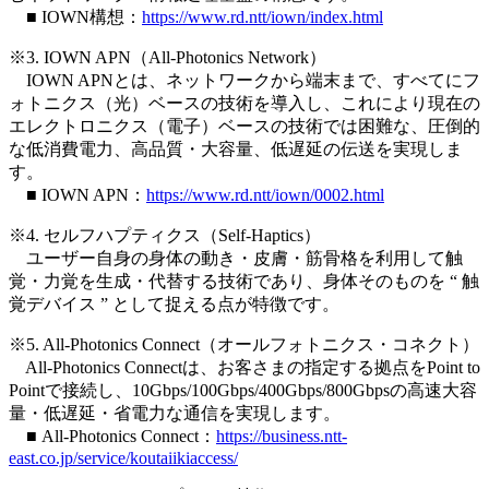
■ IOWN構想：
https://www.rd.ntt/iown/index.html
※3. IOWN APN（All-Photonics Network）
IOWN APNとは、ネットワークから端末まで、すべてにフ
ォトニクス（光）ベースの技術を導入し、これにより現在の
エレクトロニクス（電子）ベースの技術では困難な、圧倒的
な低消費電力、高品質・大容量、低遅延の伝送を実現しま
す。
■ IOWN APN：
https://www.rd.ntt/iown/0002.html
※4. セルフハプティクス（Self-Haptics）
ユーザー自身の身体の動き・皮膚・筋骨格を利用して触
覚・力覚を生成・代替する技術であり、身体そのものを “ 触
覚デバイス ” として捉える点が特徴です。
※5. All-Photonics Connect（オールフォトニクス・コネクト）
All-Photonics Connectは、お客さまの指定する拠点をPoint to
Pointで接続し、10Gbps/100Gbps/400Gbps/800Gbpsの高速大容
量・低遅延・省電力な通信を実現します。
■ All-Photonics Connect：
https://business.ntt-
east.co.jp/service/koutaiikiaccess/