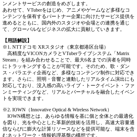
ンメントサービスの創造をめざします。
あわせて、VTuberをはじめ、アニメやゲームなど多様なコ
ンテンツを保有するパートナー企業に向けたサービス提供を
進めるとともに、国内外のスタジオや会場との連携を通じ
て、グローバルなビジネスの拡大に貢献していきます。
【用語解説】
※1. NTTドコモ XRスタジオ（東京都港区台場）
高精度なVICONカメラとVTuberライブシステム「Matrix
Stream」を組み合わせることで、最大6名までの演者を同時
にトラッキングすることが可能です。そのため、歌・ダン
ス・バラエティ企画など、多様なコンテンツ制作に対応でき
ます。さらに、照明・音響と連動したリアルタイム演出にも
対応しており、没入感の高いライブ・トークイベント・ファ
ンミーティングなど、リアルとバーチャルを融合したイベン
トを実現できます。
※2. IOWN（Innovative Optical & Wireless Network）
IOWN構想とは、あらゆる情報を基に個と全体との最適化
を図り、光を中心とした革新的技術を活用し、高速大容量通
信ならびに膨大な計算リソースなどを提供可能な、端末を含
むネットワーク・情報処理基盤の構想です。