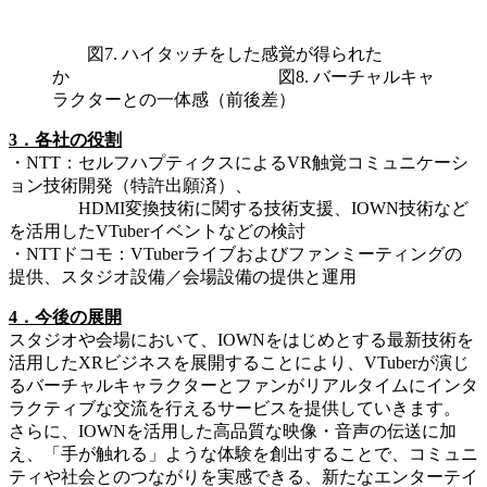
図7. ハイタッチをした感覚が得られた
か 図8. バーチャルキャ
ラクターとの一体感（前後差）
3．各社の役割
・NTT：セルフハプティクスによるVR触覚コミュニケーシ
ョン技術開発（特許出願済）、
HDMI変換技術に関する技術支援、IOWN技術など
を活用したVTuberイベントなどの検討
・NTTドコモ：VTuberライブおよびファンミーティングの
提供、スタジオ設備／会場設備の提供と運用
4．今後の展開
スタジオや会場において、IOWNをはじめとする最新技術を
活用したXRビジネスを展開することにより、VTuberが演じ
るバーチャルキャラクターとファンがリアルタイムにインタ
ラクティブな交流を行えるサービスを提供していきます。
さらに、IOWNを活用した高品質な映像・音声の伝送に加
え、「手が触れる」ような体験を創出することで、コミュニ
ティや社会とのつながりを実感できる、新たなエンターテイ