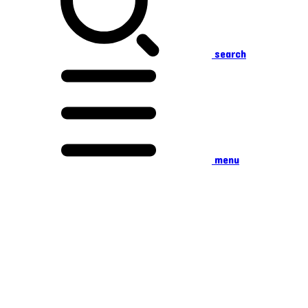
search
menu