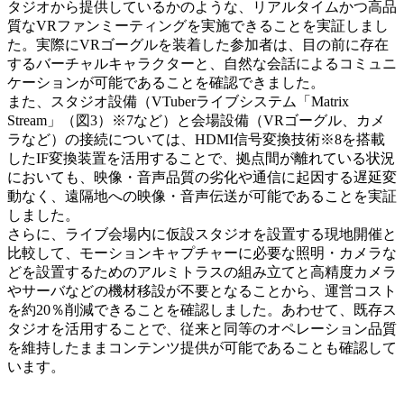
タジオから提供しているかのような、リアルタイムかつ高品
質なVRファンミーティングを実施できることを実証しまし
た。実際にVRゴーグルを装着した参加者は、目の前に存在
するバーチャルキャラクターと、自然な会話によるコミュニ
ケーションが可能であることを確認できました。
また、スタジオ設備（VTuberライブシステム「Matrix
Stream」（図3）※7など）と会場設備（VRゴーグル、カメ
ラなど）の接続については、HDMI信号変換技術※8を搭載
したIF変換装置を活用することで、拠点間が離れている状況
においても、映像・音声品質の劣化や通信に起因する遅延変
動なく、遠隔地への映像・音声伝送が可能であることを実証
しました。
さらに、ライブ会場内に仮設スタジオを設置する現地開催と
比較して、モーションキャプチャーに必要な照明・カメラな
どを設置するためのアルミトラスの組み立てと高精度カメラ
やサーバなどの機材移設が不要となることから、運営コスト
を約20％削減できることを確認しました。あわせて、既存ス
タジオを活用することで、従来と同等のオペレーション品質
を維持したままコンテンツ提供が可能であることも確認して
います。