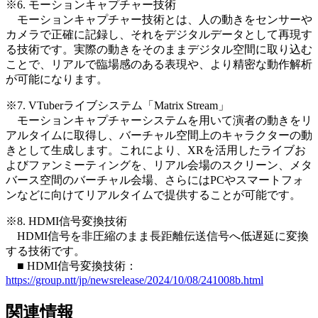
※6. モーションキャプチャー技術
モーションキャプチャー技術とは、人の動きをセンサーや
カメラで正確に記録し、それをデジタルデータとして再現す
る技術です。実際の動きをそのままデジタル空間に取り込む
ことで、リアルで臨場感のある表現や、より精密な動作解析
が可能になります。
※7. VTuberライブシステム「Matrix Stream」
モーションキャプチャーシステムを用いて演者の動きをリ
アルタイムに取得し、バーチャル空間上のキャラクターの動
きとして生成します。これにより、XRを活用したライブお
よびファンミーティングを、リアル会場のスクリーン、メタ
バース空間のバーチャル会場、さらにはPCやスマートフォ
ンなどに向けてリアルタイムで提供することが可能です。
※8. HDMI信号変換技術
HDMI信号を非圧縮のまま長距離伝送信号へ低遅延に変換
する技術です。
■ HDMI信号変換技術：
https://group.ntt/jp/newsrelease/2024/10/08/241008b.html
関連情報