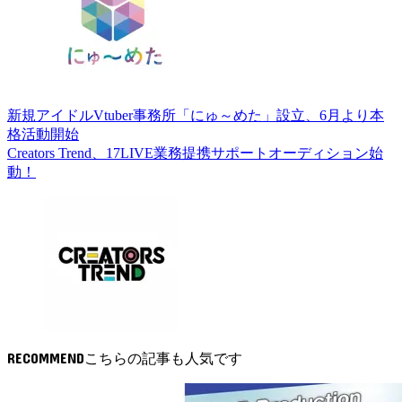
新規アイドルVtuber事務所「にゅ～めた」設立、6月より本
格活動開始
Creators Trend、17LIVE業務提携サポートオーディション始
動！
RECOMMEND