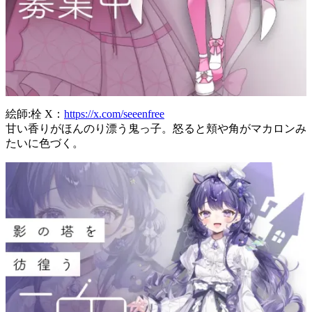
絵師:栓 X：
https://x.com/seeenfree
甘い香りがほんのり漂う鬼っ子。怒ると頬や角がマカロンみ
たいに色づく。