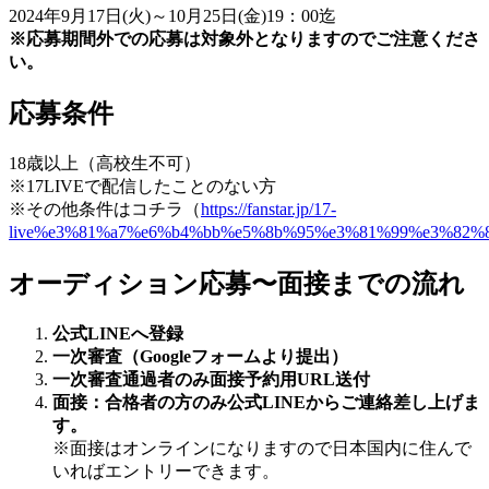
2024年9月17日(火)～10月25日(金)19：00迄
※応募期間外での応募は対象外となりますのでご注意くださ
い。
応募条件
18歳以上（高校生不可）
※17LIVEで配信したことのない方
※その他条件はコチラ（
https://fanstar.jp/17-
live%e3%81%a7%e6%b4%bb%e5%8b%95%e3%81%99%e3%82%
オーディション応募〜面接までの流れ
公式LINEへ登録
一次審査（Googleフォームより提出）
一次審査通過者のみ面接予約用URL送付
面接：合格者の方のみ公式LINEからご連絡差し上げま
す。
※面接はオンラインになりますので日本国内に住んで
いればエントリーできます。