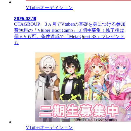
VTuberオーディション
2025.02.18
OTAGROUP、3ヵ月でVtuberの基礎を身につける参加
費無料の「Vtuber Boot Camp」２期生募集！修了後は
個人Vも可。条件達成で「Meta Quest 3S」プレゼント
も
VTuberオーディション