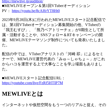
https://mewlive.jp/audition/
■MEWLIVEオープン＆第1回VTuberオーディション
PV：
https://youtu.be/8cAHrYT8Ht0
2023年9月28日(木)に行われたMEWLIVEスタート記念配信で
は、第1回VTuberオーディション募集開始の他、VTuberの
「我王むすび」、「熊乃ベアトリーチェ」が0期生として所
属・活動することや、SNSフォロー＆RTキャンペーンの開
催、MEWLIVEテーマソング制作についても発表いたしまし
た。
配信の中では、VTuberアナリストの「河崎 翆」によるセミ
ナーで、MEWLIVE運営代表の「みゅ～しゃちょ～」がこれ
からハコを運営する上で大事なことを学ぶ場面もありまし
た。
■MEWLIVEスタート記念配信URL：
https://youtube.com/live/FzRf5HTIP7M
MEWLIVEとは
インターネットや仮想空間をもう一つのリアルと捉え、その