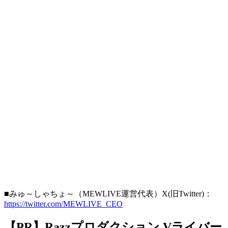
■みゅ～しゃちょ～（MEWLIVE運営代表）X(旧Twitter)：
https://twitter.com/MEWLIVE_CEO
【PR】Razzプロダクション Vライバー