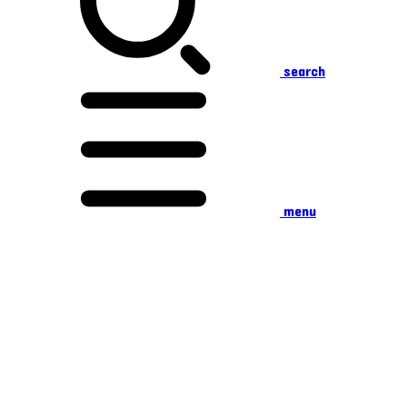
search
menu