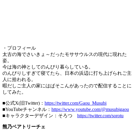
・プロフィール
太古の海でさいきょ～だったモササウルスの現代に現れた
姿。
今は海の神としてのんびり暮らしている。
のんびりしすぎて寝てたら、日本の浜辺に打ち上げられご主
人に拾われる。
暇だしご主人の家にはぱそこんがあったので配信することに
してみた。
■公式X(旧Twitter)：
https://twitter.com/Gaou_Musubi
■YouTubeチャンネル：
https://www.youtube.com/@musubigaou
■キャラクターデザイン：そろつ
https://twitter.com/sorotu
熊乃ベアトリーチェ