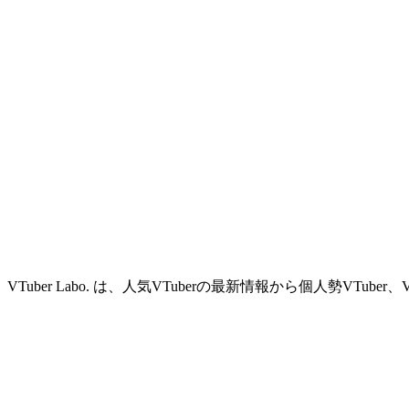
VTuber Labo. は、人気VTuberの最新情報から個人勢VTu