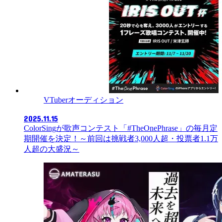
VTuberオーディション
2025.11.15
ColorSingが歌声コンテスト「#TheOnePhrase」の毎月定
期開催を決定！～前回は挑戦者3,000人超・投票者1.1万
人超の大盛況～