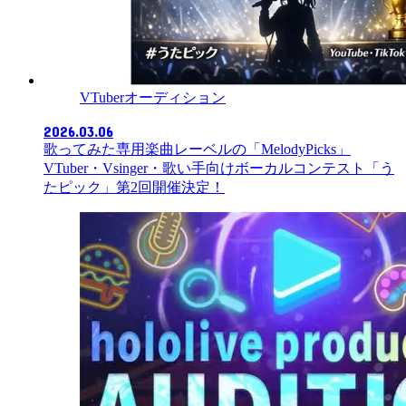
VTuberオーディション
2026.03.06
歌ってみた専用楽曲レーベルの「MelodyPicks」
VTuber・Vsinger・歌い手向けボーカルコンテスト「う
たピック」第2回開催決定！