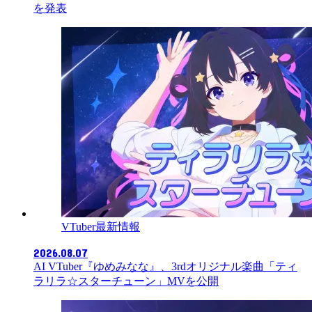
を発表
VTuber最新情報
2026.08.07
AI VTuber『ゆめみなな』、3rdオリジナル楽曲「ティ
ラリラ☆スターチューン」MVを公開