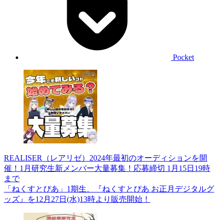
Pocket
REALISER（レアリゼ）2024年最初のオーディションを開
催！1月研究生新メンバー大量募集！応募締切 1月15日19時
まで
「ねくすとぴあ」1期生、『ねくすとぴあ お正月デジタルグ
ッズ』を12月27日(水)13時より販売開始！