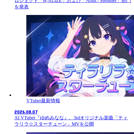
ロジェクト「re;ALIZE」および「Artist / Streamer」部門
を発表
VTuber最新情報
2026.08.07
AI VTuber『ゆめみなな』、3rdオリジナル楽曲「ティ
ラリラ☆スターチューン」MVを公開