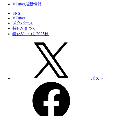
VTuber最新情報
SNS
VTuber
メタバース
特化Vまつり
特化Vまつり2025秋
ポスト