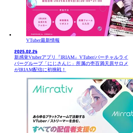
VTuber最新情報
2025.02.26
新感覚Vtuberアプリ『IRIAM』VTuber/バーチャルライ
バーグループ「にじさんじ」所属の壱百満天原サロメ
がIRIAM配信に初挑戦！