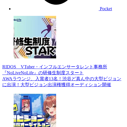
Pocket
RIDOS VTuber・インフルエンサータレント事務所
『NoLiveNoLife』の研修生制度スタート
AWAラウンジ、入賞者13名！渋谷ど真ん中の大型ビジョン
に出演！大型ビジョン出演権獲得オーディション開催