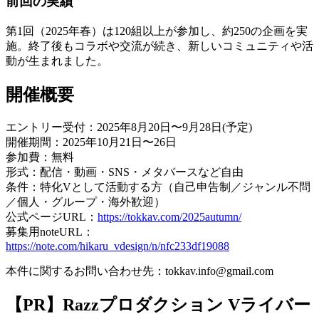
前回の実績
第1回（2025年春）は120組以上が参加し、約250の企画を実
施。終了後もコラボや交流が続き、新しいコミュニティや活
動が生まれました。
開催概要
エントリー受付：2025年8月20日〜9月28日(予定)
開催期間：2025年10月21日〜26日
参加費：無料
形式：配信・動画・SNS・メタバースなど自由
条件：特化Vとして活動する方（自己申告制／ジャンル不問
／個人・グループ・海外歓迎）
公式ページURL：
https://tokkav.com/2025autumn/
募集用noteURL：
https://note.com/hikaru_vdesign/n/nfc233df19088
本件に関するお問い合わせ先：tokkav.info@gmail.com
【PR】Razzプロダクション Vライバー