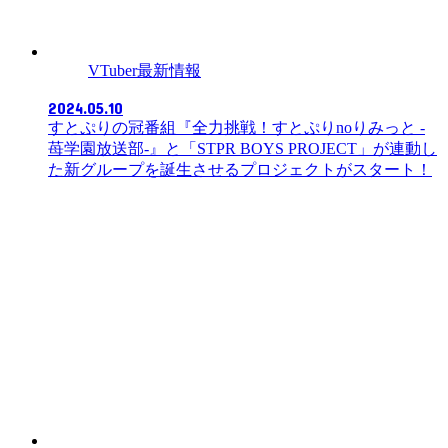
VTuber最新情報
2024.05.10
すとぷりの冠番組『全力挑戦！すとぷりnoりみっと -
苺学園放送部-』と「STPR BOYS PROJECT」が連動し
た新グループを誕生させるプロジェクトがスタート！