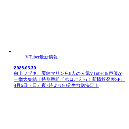
VTuber最新情報
2025.03.30
白上フブキ、宝鐘マリンら8人の人気VTuber＆声優が
一挙大集結！特別番組『ホロごえっ！新情報発表SP』
4月6日（日）夜7時より90分生放送決定！