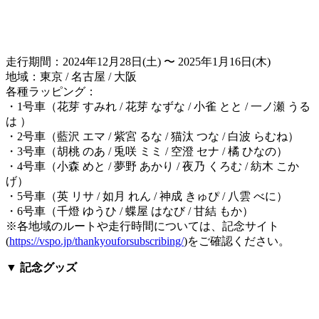
走行期間：2024年12月28日(土) 〜 2025年1月16日(木)
地域：東京 / 名古屋 / 大阪
各種ラッピング：
・1号車（花芽 すみれ / 花芽 なずな / 小雀 とと / 一ノ瀬 うる
は ）
・2号車（藍沢 エマ / 紫宮 るな / 猫汰 つな / 白波 らむね）
・3号車（胡桃 のあ / 兎咲 ミミ / 空澄 セナ / 橘 ひなの）
・4号車（小森 めと / 夢野 あかり / 夜乃 くろむ / 紡木 こか
げ）
・5号車（英 リサ / 如月 れん / 神成 きゅぴ / 八雲 べに）
・6号車（千燈 ゆうひ / 蝶屋 はなび / 甘結 もか）
※各地域のルートや走行時間については、記念サイト
(
https://vspo.jp/thankyouforsubscribing/
)をご確認ください。
▼ 記念グッズ