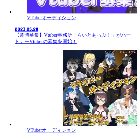
VTuberオーディション
2023.05.28
【常時募集】Vtuber事務所「らいとあっぷ！」がパー
トナーVtuberの募集を開始！
VTuberオーディション