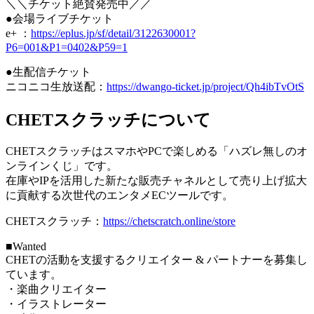
＼＼チケット絶賛発売中／／
●会場ライブチケット
e+ ：
https://eplus.jp/sf/detail/3122630001?
P6=001&P1=0402&P59=1
●生配信チケット
ニコニコ生放送配：
https://dwango-ticket.jp/project/Qh4ibTvOtS
CHETスクラッチについて
CHETスクラッチはスマホやPCで楽しめる「ハズレ無しのオ
ンラインくじ」です。
在庫やIPを活用した新たな販売チャネルとして売り上げ拡大
に貢献する次世代のエンタメECツールです。
CHETスクラッチ：
https://chetscratch.online/store
■Wanted
CHETの活動を支援するクリエイター & パートナーを募集し
ています。
・楽曲クリエイター
・イラストレーター