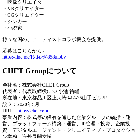
・映像クリエイター
・VRクリエイター
・CGクリエイター
・シンガー
・小説家
様々な国の、アーティストコラボ機会を提供。
応募はこちらから↓
https://line.me/R/ti/p/@858ulobv
CHET Groupについて
会社名：株式会社CHET Group
代表者：代表取締役CEO 小池 祐輔
所在地：東京都品川区上大崎3-14-35山手ビル2F
設立：2020年5月
URL：
https://chet.com
事業内容：株式等の保有を通じた企業グループの統括・運
営、プラットフォーム構築・運営、IP管理・投資、企業投
資、デジタルエージェント・クリエイティブ・プロダクショ
ン業務、海外展開支援