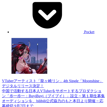
Pocket
VTuberアーティスト「龍ヶ崎リン」4th Single「Moonshine」
デジタルリリース決定！
中国で活動する日本人VTuberをサポートするプロダクショ
ン「步一步一：BuyiBuyi（ブイブイ）」設立 ~ 第１期生募集
オーディションを、bilibili公式協力のもと本日より開催 ~ 応
募締切 9月7日まで