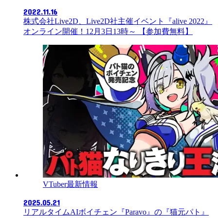
2022.11.16
株式会社Live2D、Live2D社主催イベント『alive 2022』
オンライン開催！12月3日13時～ 【参加費無料】
VTuber最新情報
2025.05.21
リアルタイムAIボイチェン『Paravo』の『猫元パト』