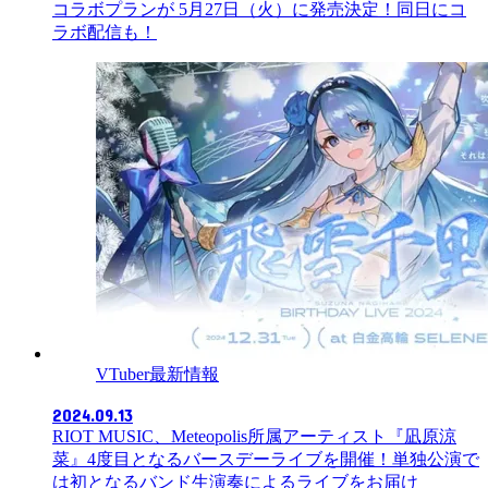
コラボプランが 5月27日（火）に発売決定！同日にコ
ラボ配信も！
VTuber最新情報
2024.09.13
RIOT MUSIC、Meteopolis所属アーティスト『凪原涼
菜』4度目となるバースデーライブを開催！単独公演で
は初となるバンド生演奏によるライブをお届け