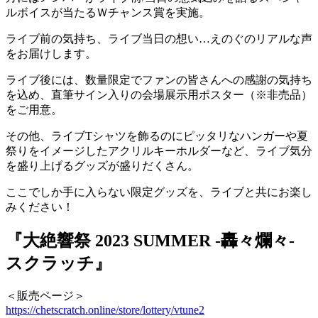
ルボイスが当たるＷチャンス賞を実施。
ライブ前の気持ち、ライブ当日の想い…えのぐのリアルな声
をお届けします。
ライブ後には、数量限定でファンの皆さんへの感謝の気持ち
を込め、直筆サイン⼊りの会場展⽰⽤ポスター（※⾮売品）
をご⽤意。
その他、ライブTシャツを飾るのにピッタリなハンガーや夏
祭りをイメージしたアクリルキーホルダーなど、ライブ気分
を盛り上げるグッズが盛りだくさん。
ここでしか手に入らない限定グッズを、ライブと共にお楽し
みください！
『大絶響祭 2023 SUMMER -轟々爛々-
スクラッチ』
＜販売ページ＞
https://chetscratch.online/store/lottery/vtune2