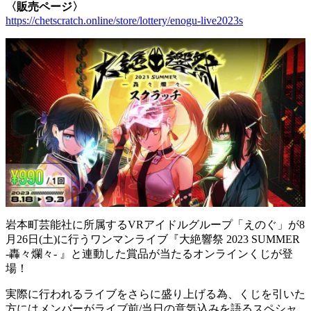
〈販売ページ〉
https://chetscratch.online/store/lottery/enogu-live2023s
岩本町芸能社に所属するVRアイドルグループ「えのぐ」が8
月26日(土)に行うワンマンライブ『大絶響祭 2023 SUMMER
-轟々爛々- 』と連動した賞品が当たるオンラインくじが登
場！
実際に行われるライブをさらに盛り上げる為、くじを引いた
方にはメンバーがライブ前/当日の意気込みを語るスペシャ