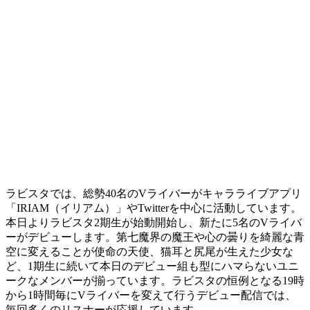
ラビスタでは、総勢40名のVライバーがキャラライブアプリ
「IRIAM（イリアム）」やTwitterを中心に活動しています。
本日よりラビスタ2期生が始動開始し、新たに5名のVライバ
ーがデビューします。第七魔界の魔王や心の曇りを綺麗な青
空に変えることが使命の天使、猫耳と尻尾が生えた少女な
ど、1期生に続いて本日のデビュー組も型にハマらないユニ
ークなメンバーが揃っています。ラビスタの恒例となる19時
から1時間毎にVライバーを変えて行うデビュー配信では、
毎回多くのリスナーが応援しています。