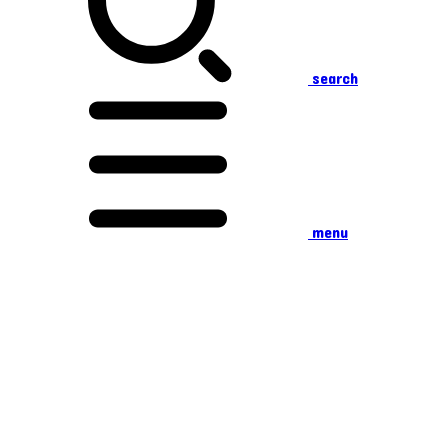
search
menu