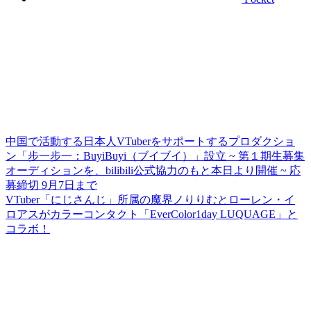
中国で活動する日本人VTuberをサポートするプロダクショ
ン「步一步一：BuyiBuyi（ブイブイ）」設立 ~ 第１期生募集
オーディションを、bilibili公式協力のもと本日より開催 ~ 応
募締切 9月7日まで
VTuber「にじさんじ」所属の魔界ノりりむとローレン・イ
ロアスがカラーコンタクト「EverColor1day LUQUAGE」と
コラボ！