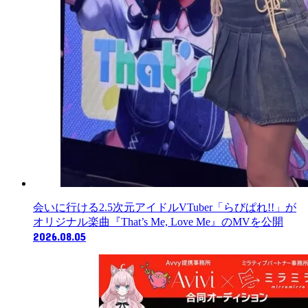
会いに行ける2.5次元アイドルVTuber「らびぱれ!!」が
オリジナル楽曲『That’s Me, Love Me』のMVを公開
2026.08.05