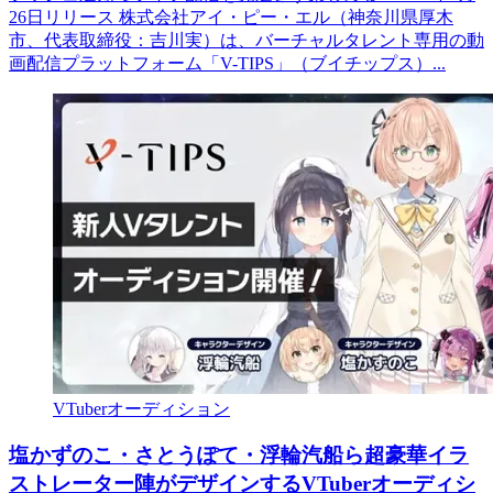
26日リリース 株式会社アイ・ピー・エル（神奈川県厚木
市、代表取締役：吉川実）は、バーチャルタレント専用の動
画配信プラットフォーム「V-TIPS」（ブイチップス）...
VTuberオーディション
塩かずのこ・さとうぽて・浮輪汽船ら超豪華イラ
ストレーター陣がデザインするVTuberオーディシ