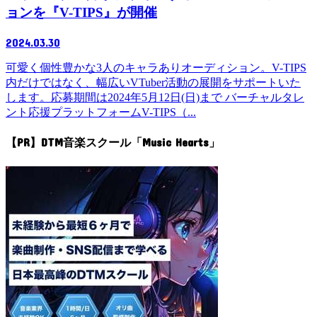
ョンを『V-TIPS』が開催
2024.03.30
可愛く個性豊かな3人のキャラありオーディション。V-TIPS
内だけではなく、幅広いVTuber活動の展開をサポートいた
します。応募期間は2024年5月12日(日)まで バーチャルタレ
ント応援プラットフォームV-TIPS（...
【PR】DTM音楽スクール「Music Hearts」