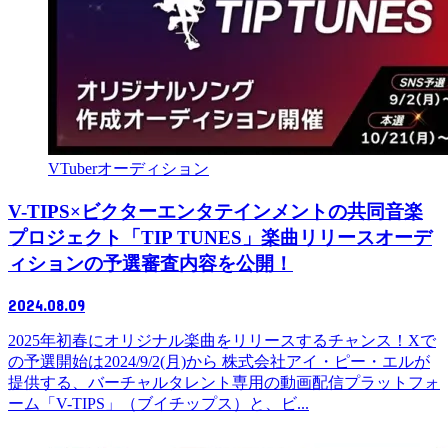
VTuberオーディション
V-TIPS×ビクターエンタテインメントの共同音楽
プロジェクト「TIP TUNES」楽曲リリースオーデ
ィションの予選審査内容を公開！
2024.08.09
2025年初春にオリジナル楽曲をリリースするチャンス！Xで
の予選開始は2024/9/2(月)から 株式会社アイ・ピー・エルが
提供する、バーチャルタレント専用の動画配信プラットフォ
ーム「V-TIPS」（ブイチップス）と、ビ...