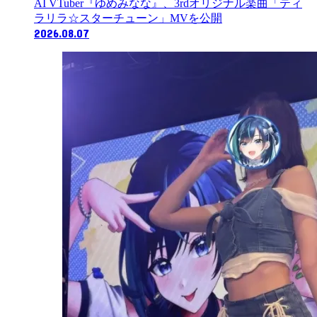
AI VTuber『ゆめみなな』、3rdオリジナル楽曲「ティ
ラリラ☆スターチューン」MVを公開
2026.08.07