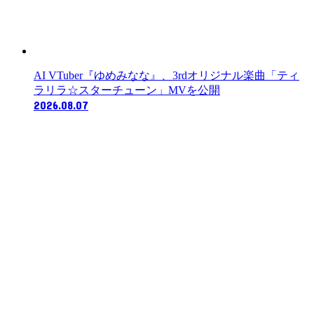
AI VTuber『ゆめみなな』、3rdオリジナル楽曲「ティ
ラリラ☆スターチューン」MVを公開
2026.08.07