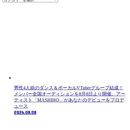
テ
ゴ
リ
ー
男性4人組のダンス＆ボーカルVTuberグループ結成！
メンバー全国オーディションを8月8日より開催。アー
ティスト「MASHIHO」があなたのデビューをプロデ
ュース
2026.08.08