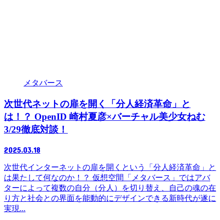
メタバース
次世代ネットの扉を開く「分人経済革命」と
は！？ OpenID 崎村夏彦×バーチャル美少女ねむ
3/29徹底対談！
2025.03.18
次世代インターネットの扉を開くという「分人経済革命」と
は果たして何なのか！？ 仮想空間「メタバース」ではアバ
ターによって複数の自分（分人）を切り替え、自己の魂の在
り方と社会との界面を能動的にデザインできる新時代が遂に
実現...