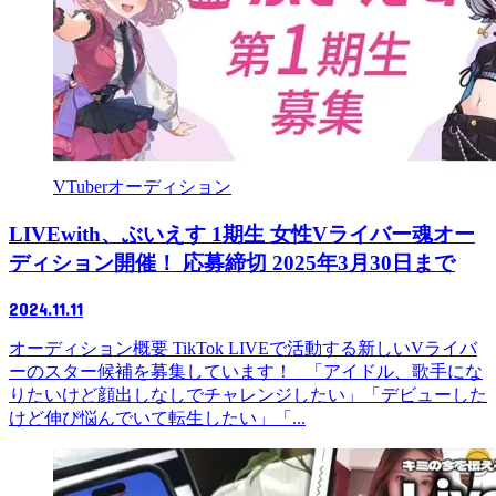
VTuberオーディション
LIVEwith、ぶいえす 1期生 女性Vライバー魂オー
ディション開催！ 応募締切 2025年3月30日まで
2024.11.11
オーディション概要 TikTok LIVEで活動する新しいVライバ
ーのスター候補を募集しています！ 「アイドル、歌手にな
りたいけど顔出しなしでチャレンジしたい」「デビューした
けど伸び悩んでいて転生したい」「...