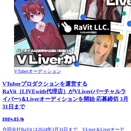
VTuberオーディション
VTuberプロダクションを運営する
RaVit（LIVEwith代理店）がVLiver(バーチャルラ
イバー)＆Liverオーディションを開始 応募締切 3月
31日まで
2024.03.16
合同会社RaVit は2024年3月31日まで、VLiver＆Liverオーデ