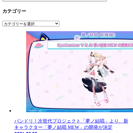
カテゴリー
カ
テ
ゴ
リ
ー
バンドリ！次世代プロジェクト「夢ノ結唱」より、新
キャラクター「夢ノ結唱 MEW」の開発が決定