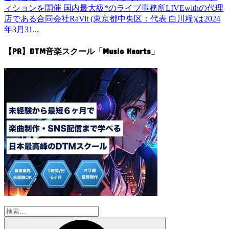
ィションを開催 国内最大級*のライブ事務所LIVEwithの代理
店である合同会社RaVit (東京都中央区：代表 白川糧)は2024
年3月31...
【PR】DTM音楽スクール「Music Hearts」
検
索: