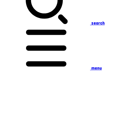
search
menu