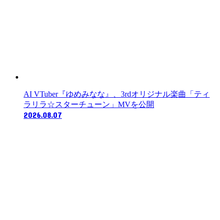
AI VTuber『ゆめみなな』、3rdオリジナル楽曲「ティ
ラリラ☆スターチューン」MVを公開
2026.08.07