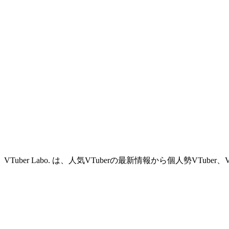
VTuber Labo. は、人気VTuberの最新情報から個人勢VTu