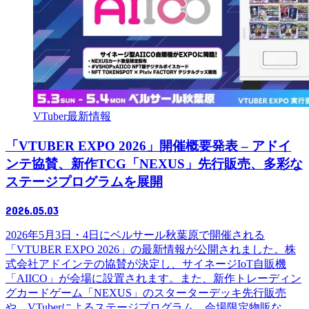
VTuber最新情報
「VTUBER EXPO 2026」開催概要発表 – アドイ
ンテ協賛、新作TCG「NEXUS」先行販売、多彩な
ステージプログラムを展開
2026.05.03
2026年5月3日・4日にベルサール秋葉原で開催される
「VTUBER EXPO 2026」の最新情報が公開されました。株
式会社アドインテの協賛が決定し、サイネージIoT自販機
「AIICO」が会場に設置されます。また、新作トレーディン
グカードゲーム「NEXUS」のスターターデッキ先行販売
や、VTuberによるステージプログラム、会場限定物販な