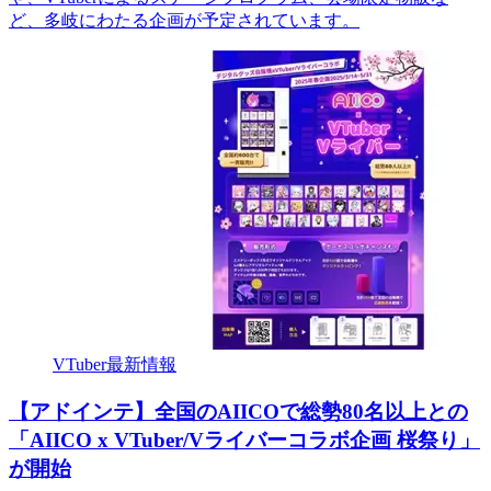
ど、多岐にわたる企画が予定されています。
VTuber最新情報
【アドインテ】全国のAIICOで総勢80名以上との
「AIICO x VTuber/Vライバーコラボ企画 桜祭り」
が開始