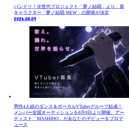
バンドリ！次世代プロジェクト「夢ノ結唱」より、新
キャラクター「夢ノ結唱 MEW」の開発が決定
2026.08.09
男性4人組のダンス＆ボーカルVTuberグループ結成！
メンバー全国オーディションを8月8日より開催。アー
ティスト「MASHIHO」があなたのデビューをプロデ
ュース