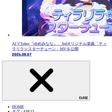
AI VTuber『ゆめみなな』、3rdオリジナル楽曲「ティ
ラリラ☆スターチューン」MVを公開
2026.08.07
CLOSE
HOME
タグ : AIICO