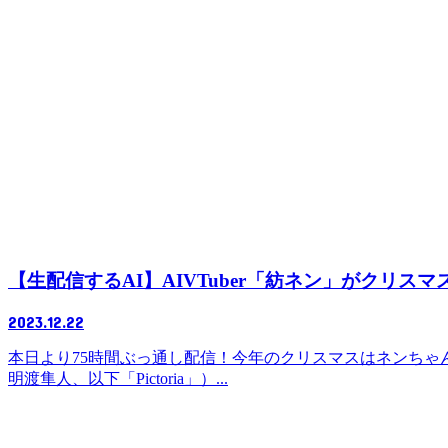
【生配信するAI】AIVTuber「紡ネン」がクリス
2023.12.22
本日より75時間ぶっ通し配信！今年のクリスマスはネンちゃんと
明渡隼人、以下「Pictoria」）...