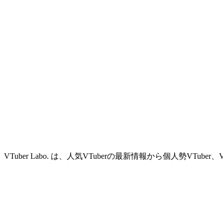
VTuber Labo. は、人気VTuberの最新情報から個人勢VTu