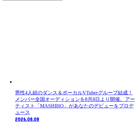
テ
ゴ
リ
ー
男性4人組のダンス＆ボーカルVTuberグループ結成！
メンバー全国オーディションを8月8日より開催。アー
ティスト「MASHIHO」があなたのデビューをプロデ
ュース
2026.08.08