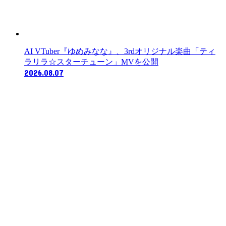
AI VTuber『ゆめみなな』、3rdオリジナル楽曲「ティ
ラリラ☆スターチューン」MVを公開
2026.08.07