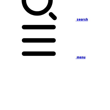
search
menu