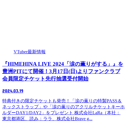
VTuber最新情報
『HIMEHINA LIVE 2024「涙の薫りがする」』を
豊洲PITにて開催！3月17日(日)よりファンクラブ
会員限定チケット先行抽選受付開始
2024.03.19
特典付きの限定チケットも発売！「涙の薫りの特製PASS＆
ネックストラップ」や「涙の薫りのアクリルチケットキーホ
ルダーDAY1/DAY2」をプレゼント 株式会社LaRa（本社：
東京都港区、読み：ララ、株式会社Brave g...