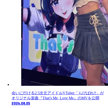
会いに行ける2.5次元アイドルVTuber「らびぱれ!!」が
オリジナル楽曲『That’s Me, Love Me』のMVを公開
2026.08.05