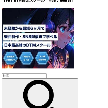
【PR】DTM音楽スクール「Music Hearts」
検
索: