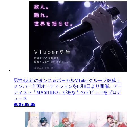
ゴ
リ
ー
男性4人組のダンス＆ボーカルVTuberグループ結成！
メンバー全国オーディションを8月8日より開催。アー
ティスト「MASHIHO」があなたのデビューをプロデ
ュース
2026.08.08