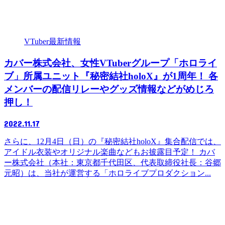
VTuber最新情報
カバー株式会社、女性VTuberグループ「ホロライ
ブ」所属ユニット『秘密結社holoX』が1周年！ 各
メンバーの配信リレーやグッズ情報などがめじろ
押し！
2022.11.17
さらに、12月4日（日）の『秘密結社holoX』集合配信では、
アイドル衣装やオリジナル楽曲などもお披露目予定！ カバ
ー株式会社（本社：東京都千代田区、代表取締役社長：谷郷
元昭）は、当社が運営する「ホロライブプロダクション...