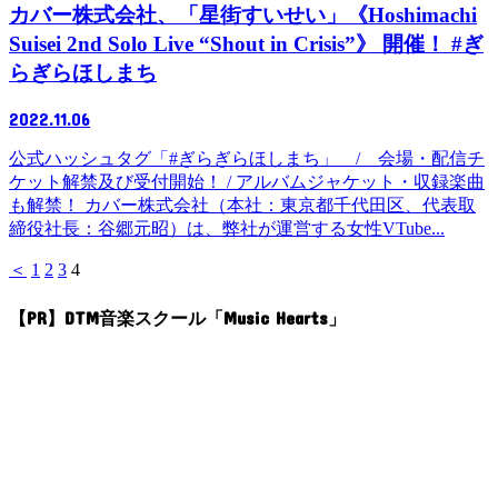
カバー株式会社、「星街すいせい」《Hoshimachi
Suisei 2nd Solo Live “Shout in Crisis”》 開催！ #ぎ
らぎらほしまち
2022.11.06
公式ハッシュタグ「#ぎらぎらほしまち」 / 会場・配信チ
ケット解禁及び受付開始！ / アルバムジャケット・収録楽曲
も解禁！ カバー株式会社（本社：東京都千代田区、代表取
締役社長：谷郷元昭）は、弊社が運営する女性VTube...
＜
1
2
3
4
【PR】DTM音楽スクール「Music Hearts」