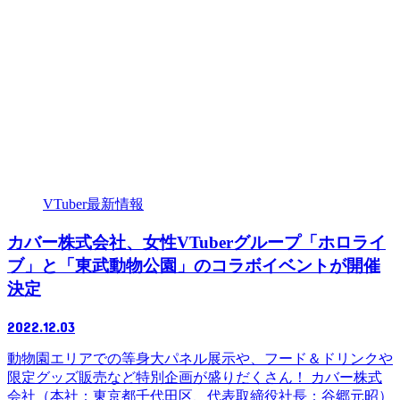
VTuber最新情報
カバー株式会社、女性VTuberグループ「ホロライ
ブ」と「東武動物公園」のコラボイベントが開催
決定
2022.12.03
動物園エリアでの等身大パネル展示や、フード＆ドリンクや
限定グッズ販売など特別企画が盛りだくさん！ カバー株式
会社（本社：東京都千代⽥区、代表取締役社⻑：⾕郷元昭）