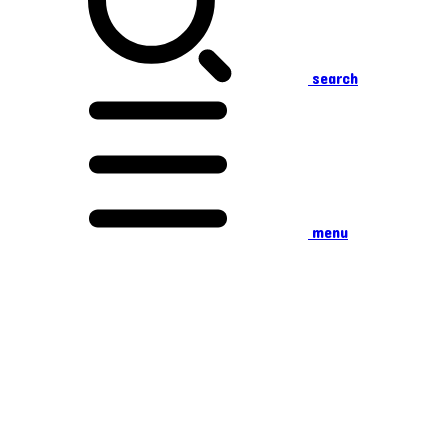
search
menu