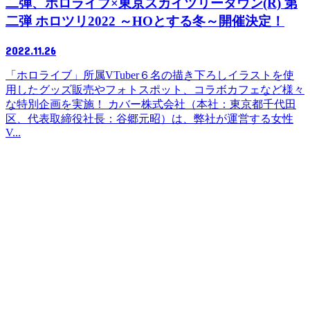
二弾、ホロライブ×東京スカイツリータウン(R) 第
二弾 ホロツリ2022 ～HOとする冬～開催決定！
2022.11.26
「ホロライブ」所属VTuber６名の描き下ろしイラストを使
⽤したグッズ販売やフォトスポット、コラボカフェなど様々
な特別企画を実施！ カバー株式会社（本社：東京都千代⽥
区、代表取締役社⻑：⾕郷元昭）は、弊社が運営する⼥性
V...