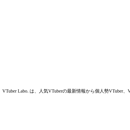
VTuber Labo. は、人気VTuberの最新情報から個人勢VTu