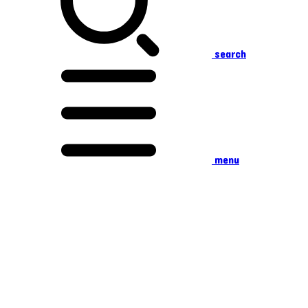
search
menu