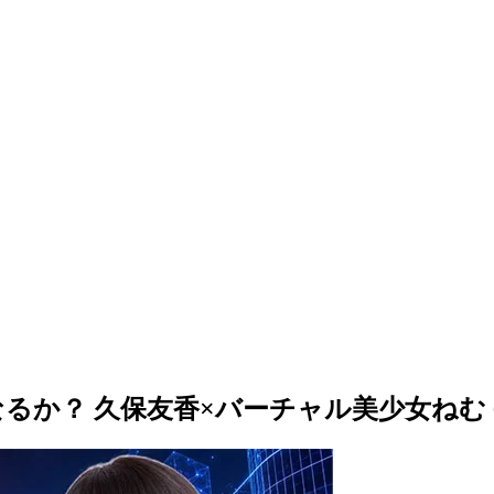
か？ 久保友香×バーチャル美少女ねむ 6