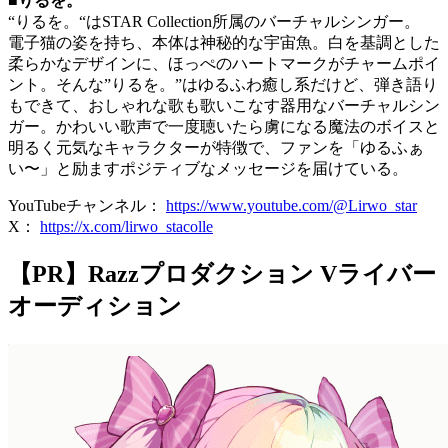
■りるを。
“りるを。“はSTAR Collection所属のバーチャルシンガー。
電子猫の姿を持ち、本体は神秘的な宇宙魚。白を基調とした
柔らかなデザインに、ほっぺのハートマークがチャームポイ
ント。そんな”りるを。”はゆるふわ癒し系だけど、弾き語り
もできて、おしゃれな歌も歌いこなす器用なバーチャルシン
ガー。かわいい歌声で一度聴いたら虜になる魔法のボイスと
明るく元気なキャラクターが特徴で、ファンを「ゆるふぁ
い〜」と励ますポジティブなメッセージを届けている。
YouTubeチャンネル：
https://www.youtube.com/@Lirwo_star
X：
https://x.com/lirwo_stacolle
【PR】Razzプロダクション Vライバー
オーディション