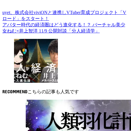
uyet、株式会社viviONと連携しVTuber育成プロジェクト「V
ロード」をスタート！
アバター時代の経済圏はどう進化する！？ バーチャル美少
女ねむ×井上智洋 11/9 公開対談「分人経済学」
RECOMMEND