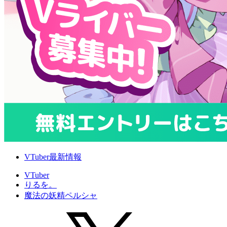
VTuber最新情報
VTuber
りるを。
魔法の妖精ペルシャ