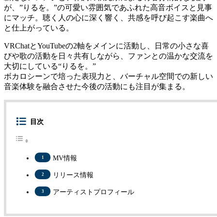
が、”りるを。”の可愛い雰囲気であふれた高音ボイスと見事
にマッチ。聴く人の心に深く響く、共感を呼び起こす楽曲へ
と仕上がっている。
VRChatとYouTubeの2軸をメインに活動し、日常の小さな喜
びや歌の活動を日々共有しながら、ファンとの温かな交流を
大切にしている“りるを。”
ボカロシーンで培った表現力と、バーチャル空間での新しい
音楽体験を融合させた今後の活動にも注目が集まる。
目次
MV情報
リリース情報
アーティストプロフィール