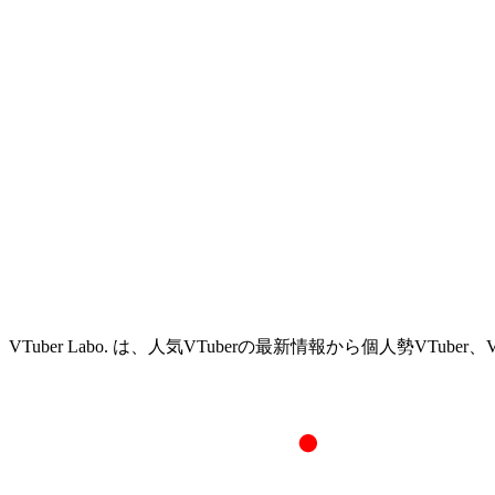
VTuber Labo. は、人気VTuberの最新情報から個人勢VTu