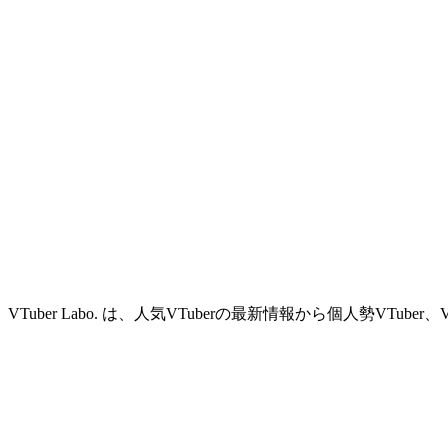
VTuber Labo. は、人気VTuberの最新情報から個人勢VTu