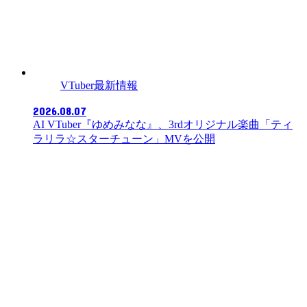
VTuber最新情報
2026.08.07
AI VTuber『ゆめみなな』、3rdオリジナル楽曲「ティ
ラリラ☆スターチューン」MVを公開