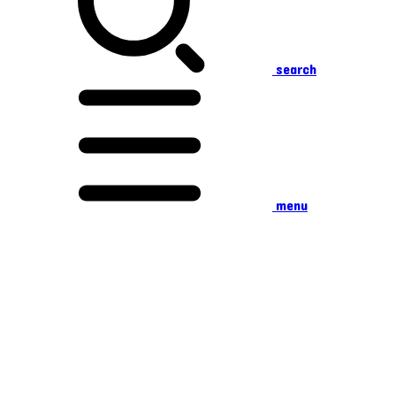
search
menu