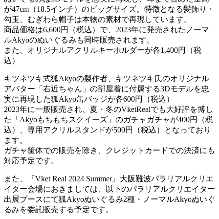
が47cm（18.5インチ）のビッグサイズ。特徴となる髪飾り・
勾玉、むぎわら帽子は本物の素材で再現しています。
商品価格は6,600円（税込）で、2023年に発売されたノーマ
ルAkyoのぬいぐるみも同時販売されます。
また、オリジナルアクリルキーホルダーが各1,400円（税
込）
キツネツキ式狐Akyoの製作者、キツネツキ氏のオリジナル
アバター「右近ちゃん」の部屋着に付属する3Dモデルを忠
実に再現した狐Akyo缶バッジが各600円（税込）
2023年に一般販売され、夏・冬のVketRealでも大好評を博し
た「Akyoもちもちスクイーズ」のガチャガチャが400円（税
込）、専用アクリルスタンドが500円（税込）となっており
ます。
ガチャ筐体での販売を除き、クレジットカードでの決済にも
対応予定です。
また、『Vket Real 2024 Summer』大阪難波パラリアルクリエ
イター会場におきましては、以下のパラリアルクリエイター
出展ブースにて狐Akyoぬいぐるみ2種・ノーマルAkyoぬいぐ
るみを委託販売する予定です。