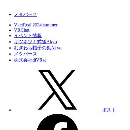
メタバース
VketReal 2024 summer
VRChat
イベント情報
キツネツキ式狐Akyo
むぎわら帽子の狐Akyo
メタバース
株式会社diVRse
ポスト