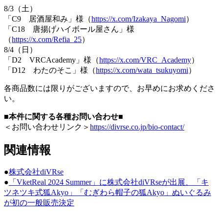
8/3（土）
「C9 居酒屋和み」様（
https://x.com/Izakaya_Nagomi
）
「C18 唐揚げハイボール屋さん」様
（
https://x.com/Refia_25
）
8/4（日）
「D2 VRCAcademy」様（
https://x.com/VRC_Academy
）
「D12 わたのそこ」様（
https://x.com/wata_tsukuyomi
）
各商品数には限りがございますので、お早めにお求めくださ
い。
■本件に関する各種お問い合わせ■
＜お問い合わせリンク＞
https://divrse.co.jp/bio-contact/
関連情報
●
株式会社diVRse
●
「VketReal 2024 Summer」に株式会社diVRseが出展、「キ
ツネツキ式狐Akyo」「むぎわら帽子の狐Akyo」ぬいぐるみ
が初の一般販売決定