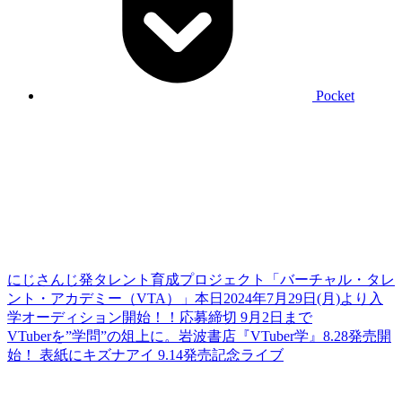
Pocket
にじさんじ発タレント育成プロジェクト「バーチャル・タレ
ント・アカデミー（VTA）」本日2024年7月29日(月)より入
学オーディション開始！！応募締切 9月2日まで
VTuberを”学問”の俎上に。岩波書店『VTuber学』8.28発売開
始！ 表紙にキズナアイ 9.14発売記念ライブ