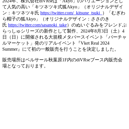
2024年、株式会社diVRseは「Akyo」のバリエーションとし
て人気の高い「キツネツキ式狐Akyo」（オリジナルデザイ
ン：キツネツキ氏
https://twitter.com/_kitsune_tsuki_
）「むぎわ
ら帽子の狐Akyo」（オリジナルデザイン：ささのき
氏
https://twitter.com/sasanoki_take
）のぬいぐるみをフレンドぷ
らっしゅシリーズの新作として製作、2024年8月3日（土）4
日（日）に開催される大規模メタバースイベント「バーチャ
ルマーケット」発のリアルイベント『Vket Real 2024
Summer』にて初の一般販売を行うことを決定しました。
販売場所はベルサール秋葉原1F内のdiVRseブース内販売会
場となっております。