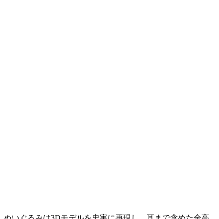
ぬいぐるみは3Dモデルを忠実に再現し、耳まで含めた全高