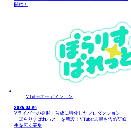
開始！
VTuberオーディション
2025.03.24
Vライバーの発掘・育成に特化したプロダクション
「ぽらりすぱれっと」を新設！VTuber志望も含め研修
生を広く募集