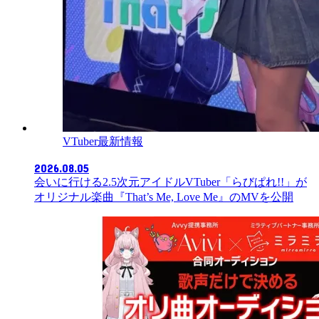
VTuber最新情報
2026.08.05
会いに行ける2.5次元アイドルVTuber「らびぱれ!!」が
オリジナル楽曲『That’s Me, Love Me』のMVを公開