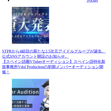
Pocket
STPRから4組目の新たな2.5次元アイドルグループが誕生。
公式SNSアカウント開設のお知らせ。
【スペイン語圏VTuberオーディション】スペイン語特化新
規事務所Vdol Productionの初期メンバーオーディション開
催！