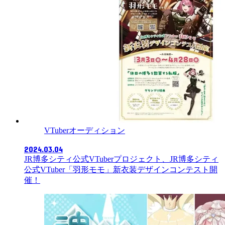
VTuberオーディション
2024.03.04
JR博多シティ公式VTuberプロジェクト、JR博多シティ
公式VTuber「羽形モモ」新衣装デザインコンテスト開
催！