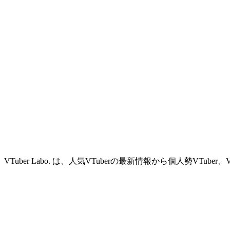
VTuber Labo. は、人気VTuberの最新情報から個人勢VTu