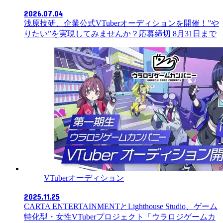
2026.07.04
浅原技研、企業公式VTuberオーディションを開催！”や
りたい”を実現してみませんか？応募締切 8月31日まで
VTuberオーディション
2025.11.25
CARTA ENTERTAINMENTとLighthouse Studio、ゲーム
特化型・女性VTuberプロジェクト「ウラロジゲームカ