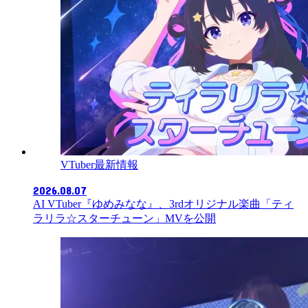
VTuber最新情報
2026.08.07
AI VTuber『ゆめみなな』、3rdオリジナル楽曲「ティ
ラリラ☆スターチューン」MVを公開