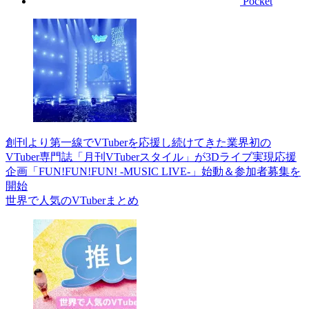
Pocket
創刊より第一線でVTuberを応援し続けてきた業界初の
VTuber専門誌「月刊VTuberスタイル」が3Dライブ実現応援
企画「FUN!FUN!FUN! -MUSIC LIVE-」始動＆参加者募集を
開始
世界で人気のVTuberまとめ