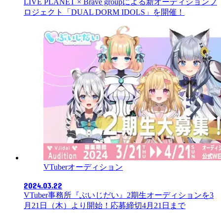
LIVE PLANET × Brave groupによる新オーディションプ
ロジェクト「DUAL DORM IDOLS」を開催！
VTuberオーディション
2024.03.22
VTuber事務所『ぶいじだい』2期生オーディションを3
月21日（木）より開始！応募締切4月21日まで