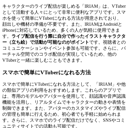
キャラクターのライブ配信が楽しめる「IRIAM」は、VTuber
として活動する人々にとって非常に便利なアプリです。スマ
ホを使って簡単にVTuberになれる方法が用意されており、
顔出しや機材の準備が不要です。また、IRIAMはAndroidと
iPhoneに対応しているため、多くの人が気軽に使用できま
す。
ライブ配信を行う際に自分で作ったイラストキャラクタ
ー（立ち絵）で活動が可能なのがポイント
です。視聴者との
コミュニケーションやイベント参加も可能です。さらに、バ
ーチャル空間でのコラボ配信が実現しているため、他の
VTuberと一緒に楽しむこともできます。
スマホで簡単にVTuberになれる方法
スマホで簡単にVTuberになれる方法として、「IRIAM」や他
の類似アプリの利用をおすすめします。これらのアプリで
は、専用のモデルやアバターを使用して、顔認識や音声認識
機能を活用し、リアルタイムでキャラクターの動きや表情を
制御できます。また、アバターのカスタマイズやライブ配信
の管理も簡単に行えるため、初心者でも手軽に始められま
す。さらに、スマホでのライブ配信だけでなく、SNSやコミ
ュニティサイトでの活動も可能です。