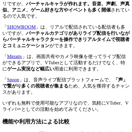
リですが、
バーチャルキャラが作れます。音楽、声劇、声真
似、アニメ、ゲーム好きな方やイベントも多く開催
されてい
るので人気です。
「
SHOWROOM
」は、リアルで配信されている配信者も多
いですが、
バーチャルカテゴリがありライブ配信を行いなが
らバーチャルキャラクターを操作できリアルタイムで視聴者
とコミュニケーション
ができます。
「
Mirrativ
」は、画面共有やカメラ映像を使ってライブ配信
ができるアプリで、VTuberとして活動するだけでなく、特
に
ゲーム実況など幅広い
用途に利用できます。
「
Spoon
」は、音声ライブ配信プラットフォームで、
「声」
で繋がり多くの視聴者が集まる
ため、人気を獲得するチャン
スがあります。
いずれも無料で使用可能なアプリなので、気軽にVTuber、V
ライバーとしての活動を始めてみてください。
機能や利用方法による比較